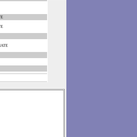
TE
TE
NATE