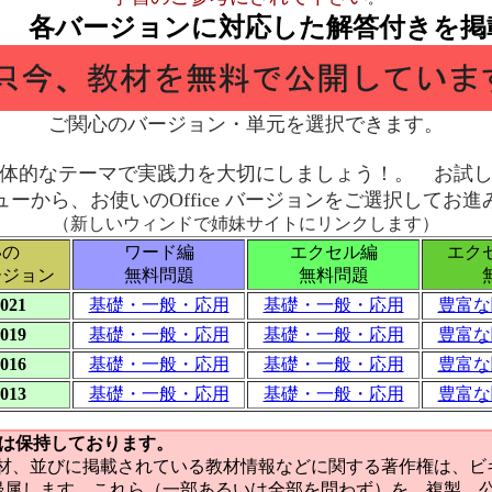
： 各バージョンに対応した解答付きを掲
ご関心のバージョン・単元を選択できます。
体的なテーマで実践力を大切にしましょう！。 お試
ーから、お使いのOffice バージョンをご選択してお
（新しいウィンドで姉妹サイトにリンクします）
いの
ワード編
エクセル編
エク
 バージョン
無料問題
無料問題
無
2021
基礎・一般・応用
基礎・一般・応用
豊富な
2019
基礎・一般・応用
基礎・一般・応用
豊富な
2016
基礎・一般・応用
基礎・一般・応用
豊富な
2013
基礎・一般・応用
基礎・一般・応用
豊富な
権は保持しております。
教材、並びに掲載されている教材情報などに関する著作権は、ビ
帰属します。これら（一部あるいは全部を問わず）を、複製、