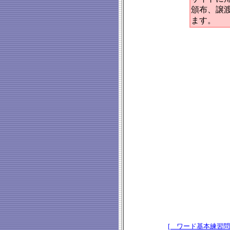
頒布、譲
ます。
[ ワード基本練習問