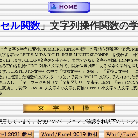
セル関数
」文字列操作関数の
=全角文字を半角に変換: NUMBERSTRINGS=指定した数値を漢数字で表示: 
表示: LEFT & MID & RIGHT=HOUR MINUTE SECONDE を使わ
り出します: CLEAN=文字列の中から、表示できない文字を削除: TRIM=
る空白を削除: FIND=対象の文字列で、開始位置以降にある検索文字列を
す: SUBSTITUTE=文字列の中で「検索文字列」を探し、「置換え文字列」
=「引数」に指定した複数の文字列を、つないで表示: VALUE=文字列で入力され
を四捨五入し、「￥」マークを付けて「３桁区切り」で表示: TEXT=「値」に特
換して表示: LOWER=大文字を小文字に変換: UPPER=小文字を大文字に変換:
:
ご用意しています。お使いのバージョンご確認され以下のリンクに