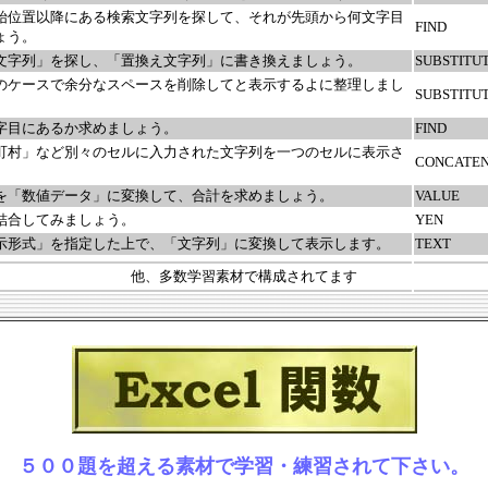
始位置以降にある検索文字列を探して、それが先頭から何文字目
FIND
ょう。
文字列」を探し、「置換え文字列」に書き換えましょう。
SUBSTITU
のケースで余分なスペースを削除してと表示するよに整理しまし
SUBSTITU
字目にあるか求めましょう。
FIND
町村」など別々のセルに入力された文字列を一つのセルに表示さ
CONCATE
を「数値データ」に変換して、合計を求めましょう。
VALUE
結合してみましょう。
YEN
示形式」を指定した上で、「文字列」に変換して表示します。
TEXT
他、多数学習素材で構成されてます
５００題を超える素材で学習・練習されて下さい。