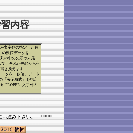
学習内容
MID=文字列の指定した位
ず、日付の数値データを
文字列の中の先頭や末尾、
探して、それが先頭から何
に書き換えます:
たデータを「数値」データ
定の「表示形式」を指定
 PROPER=文字列の
お進み下さい。 *****