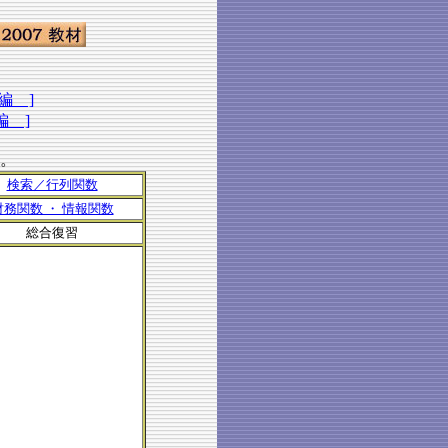
編 ]
編 ]
。
検索／行列関数
財務関数 ・ 情報関数
総合復習