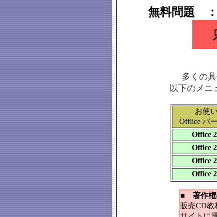
無料問題 
多くの具
以下のメニュ
お使
Offiice
Office 
Office 
Office 
Office 
■ 著作
販売CD
サイトに