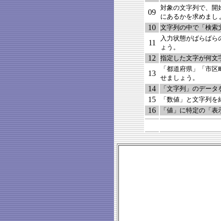
対象の文字列で、開
09
にあるかを求めまし
10
文字列の中で「検索
入力状態がばらばら
11
ょう。
12
指定した文字が何文
「都道府県」「市区
13
せましょう。
14
「文字列」のデータ
15
「数値」と文字列を
16
「値」に特定の「表