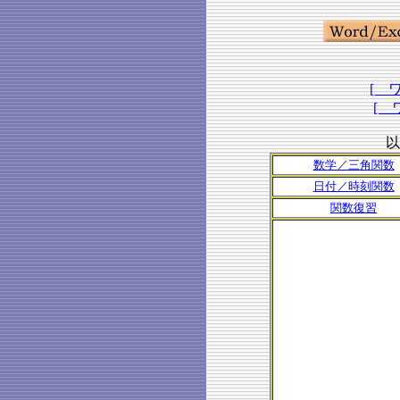
[ 
[ 
以
数学／三角関数
日付／時刻関数
関数復習