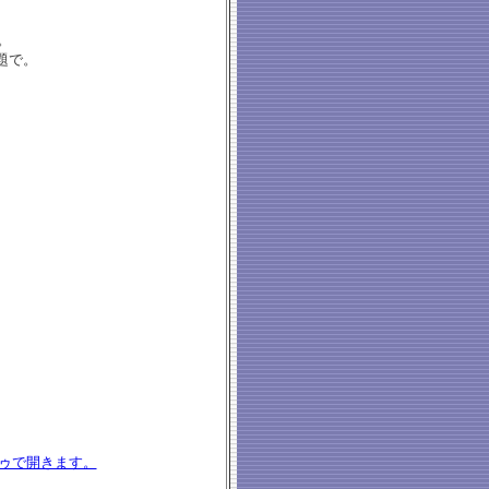
。
題で。
ゥで開きます。