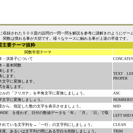
に収録された５００題の設問の一問一問を解説を参考に謎解きのようにゲー
関数は慣れる事が大切です。様々なケースに触れる事が上達の早道です。
習主要テーマ抜粋
関数学習テーマ
本－演算子について
CONCATE
本－基本関数
換します。
TEXT L
換します。
PROPER
大文字に変換します。
式を返します。
セルの「フリガナ」を半角文字に変換しましょう。
ASC
字文字に変換しましょう。
NUMBERS
置から、指定した数の文字を表示させましょう。
MID
 SECONDE を使わず、日付の数値データを「年」「月」「日」で取
LEFT MID 
されている文字列を→「一行」の文字列にしましょう。
CLEAN
末尾、あるいは文字列の間にある空白を削除しましょう。
TRIM