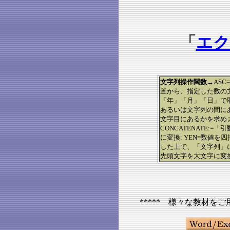
「
エク
文字列操作関数
→ASC
置から、指定した数の文字を
「年」「月」「日」で取
あるいは文字列の間にあ
文字目にあるかを求めま
CONCATENATE:
に変換: YEN=数値
した上で、「文字列」に変
先頭文字を大文字に変換
***** 様々な教材を