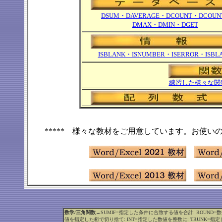
DSUM・DAVERAGE・DCOUNT・DCOUN
DMAX・DMIN・DGET
ISBLANK・ISNUMBER・ISERROR・ISBL
練習した様々な関
***** 様々な教材をご用意しています。お使い
数学/三角関数
→SUMIF=指定した条件に合致する値を合計: ROUND=
値を指定した桁で切り捨て: INT=指定した数値を整数に: TRUNK=指定