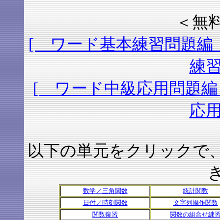
＜無
[ ワード基本練習問題編 
練習
[ ワード中級応用問題編
応用
以下の単元をクリックで
数学／三角関数
統計関数
日付／時刻関数
文字列操作関数
関数復習
関数の組合せ練