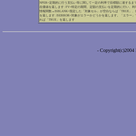
NPER=定期的に行う支払い等に関して一定の利率で目標額に達するまで
在価値を返します: FV=特定の期間、定額の支払いを定期的に行い、
情報関数→ISBLANK=指定した「対象セル」が空白ならば「TRUE」、何
を返します: ISERROR=対象がエラーかどうかを返します。「エラー」
れば「TRUE」を返します
- Copyright(c)2004 B