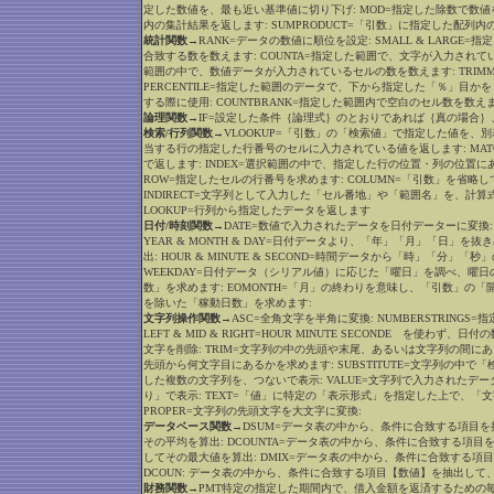
定した数値を、最も近い基準値に切り下げ: MOD=指定した除数で数値
内の集計結果を返します: SUMPRODUCT=「引数」に指定した配
統計関数
→RANK=データの数値に順位を設定: SMALL & LARGE
合致する数を数えます: COUNTA=指定した範囲で、文字が入力されている
範囲の中で、数値データが入力されているセルの数を数えます: TRIM
PERCENTILE=指定した範囲のデータで、下から指定した「％」目か
する際に使用: COUNTBRANK=指定した範囲内で空白のセル数を数え
論理関数
→IF=設定した条件｛論理式｝のとおりであれば｛真の場合｝
検索/行列関数
→VLOOKUP=「引数」の「検索値」で指定した値を、別
当する行の指定した行番号のセルに入力されている値を返します: MA
で返します: INDEX=選択範囲の中で、指定した行の位置・列の位置に
ROW=指定したセルの行番号を求めます: COLUMN=「引数」を省
INDIRECT=文字列として入力した「セル番地」や「範囲名」を、計算
LOOKUP=行列から指定したデータを返します
日付/時刻関数
→DATE=数値で入力されたデータを日付データーに変換
YEAR & MONTH & DAY=日付データより、「年」「月」「日」を
出: HOUR & MINUTE & SECOND=時間データから「時」「分」
WEEKDAY=日付データ（シリアル値）に応じた「曜日」を調べ、曜日
数」を求めます: EOMONTH=「月」の終わりを意味し、「引数」の「開
を除いた「稼動日数」を求めます:
文字列操作関数
→ASC=全角文字を半角に変換: NUMBERSTRING
LEFT & MID & RIGHT=HOUR MINUTE SECONDE を
文字を削除: TRIM=文字列の中の先頭や末尾、あるいは文字列の間に
先頭から何文字目にあるかを求めます: SUBSTITUTE=文字列の中で「
した複数の文字列を、つないで表示: VALUE=文字列で入力されたデ
り」で表示: TEXT=「値」に特定の「表示形式」を指定した上で、「文字
PROPER=文字列の先頭文字を大文字に変換:
データベース関数
→DSUM=データ表の中から、条件に合致する項目を
その平均を算出: DCOUNTA=データ表の中から、条件に合致する項
してその最大値を算出: DMIX=データ表の中から、条件に合致する項
DCOUN: データ表の中から、条件に合致する項目【数値】を抽出して
財務関数
→PMT特定の指定した期間内で、借入金額を返済するための毎