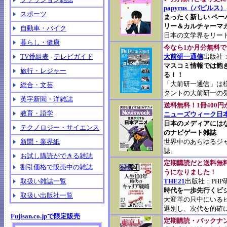
papyrus（パピルス）
スポーツ
まったく新しい ペ
リー＆カルチャーマ
自動車・バイク
日本の文学界をリー
暮らし・健康
今なら1か月分無料
TV番組表
テレビガイド
大前研一通信
出版社
・
マスコミ情報では飽
旅行・レジャー
る！！
「大前研一通信」は
総合・文芸
タントの大前研一の
英字新聞・洋雑誌
送料無料！1冊400
教育・語学
ニューズウィーク日本版 N
日本のメディアには
テクノロジー・サイエンス
のナビゲート雑誌
新聞・業界紙
世界中のあらゆるジ
誌。
お試し購読ができる雑誌
定期購読だと送料無
割引価格で販売中の雑誌
うになりました！
取扱い雑誌一覧
THE21
出版社：PHP
時代を一歩先行くビ
取扱い出版社一覧
大変革の只中にいる
選別し、次代を的確
Fujisan.co.jpで限定販売
定期購読・バックナ