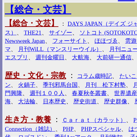
【総合・文芸】
【総合・文芸】
：
DAYS JAPAN（デイズ 
ス）
、
THE21
、
サイゾー
、
ソトコト (SOTOKOTO
Newsweek Japan
、
フォーサイト
、
ほほづゑ
、
雲遊
マ
、
月刊WiLL（マンスリーウイル）
、
月刊ニュ
エスプリ
、
週刊金曜日
、
大航海
、
大前研一通信
歴史・文化・宗教
：
コラム歳時記
、
たいこ
ン
、
火鍋子
、
季刊邪馬台国
、
月刊 松下村塾
、
門興隆
、
週刊１００人
、
春夏秋冬叢書
、
世界遺産
海
、
大法輪
、
日本歴史
、
歴史街道
、
歴史群像
、
生き方・教養
：
Ｃａｒａｔ（カラット）
、
P
Connection（雑誌）
、
PHP
、
PHPスペシャル
、
は