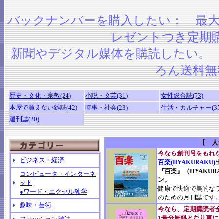
バックナンバーを購入したい： 最大6
レゼントつき定期
新聞やデジタル媒体を購読したい。
ろん送料無
歴史・文化・宗教(24)
小説・文芸(31)
女性総合誌(73)
本屋で買えない雑誌(42)
時事・社会(23)
生活・カルチャー(35
週刊誌(20)
【 人
今なら創刊号をもれな
ビジネス・経済
百楽(HYAKURAKU)
『百楽』（HYAKU
コンピュータ・インターネ
ン。
ット
健康で快適で美的な
●ワード・エクセル独学
のための月刊誌です
趣味・芸術
今なら、定期購読者
1号分無料となり更
ファッション雑誌