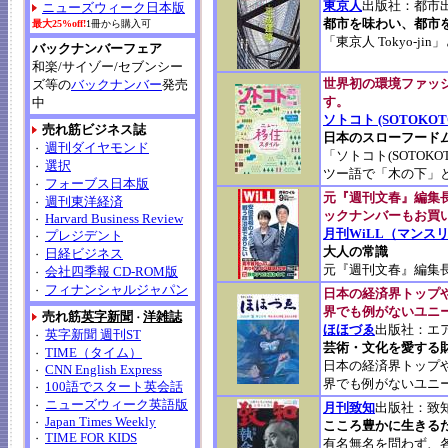
東京人
出版社：都市
ニューズウィーク日本版
都市を味わい、都市
最大25%off!
1冊から購入可
「東京人 Tokyo-
バックナンバーフェア
和楽/サイゾー/セブンシー
世界初の環境ファッ
ズ等の
バックナンバー
発売
す。
中
ソトコト (SOTOKOT
売れ筋ビジネス誌
日本のスローフード
週刊ダイヤモンド
・
「ソトコト(SOTO
選択
・
ツー語で「木の下」
フォーブス日本版
・
元『週刊文春』編集
週刊東洋経済
・
ックナンバーもお買
Harvard Business Review
・
月刊WiLL（マンス
プレジデント
・
大人の常識
日経ビジネス
・
元『週刊文春』編集長
会社四季報 CD-ROM版
・
フィナンシャルジャパン
・
日本の経済界トップ
界でも例がないユニ
売れ筋
英字新聞
洋雑誌
・
ほほづゑ
出版社：エ
英字新聞 週刊ST
・
芸術・文化を愛する
TIME（タイム）
・
日本の経済界トップ
CNN English Express
・
界でも例がないユニ
100語でスタート英会話
・
ニューズウィーク英語版
・
月刊致知
出版社：致
Japan Times Weekly
・
こころ豊かに生きる
TIME FOR KIDS
・
有名無名を問わず、