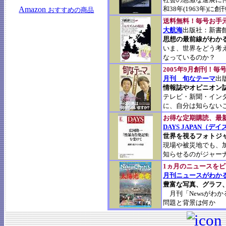
Amazon
和38年(1963年)に創
おすすめの商品
送料無料！毎号お手
大航海
出版社：新書
思想の最前線がわか
いま、世界をどう考
なっているのか？
2005年9月創刊！
月刊 旬なテーマ
出
情報誌やオピニオン
テレビ・新聞・イン
に、自分は知らない
お得な定期購読、最
DAYS JAPAN（デ
世界を視るフォトジ
現場や被災地でも、
知らせるのがジャー
1ヵ月のニュースを
月刊ニュースがわか
豊富な写真、グラフ
月刊「Newsがわ
問題と背景は何か