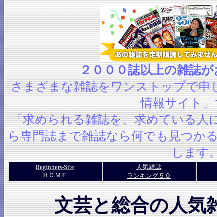
２０００誌以上の雑誌が
さまざまな雑誌をワンストップで申
情報サイト」
「求められる雑誌を、求めている人
ら専門誌まで雑誌なら何でも見つか
します
Beginners-Site
人気雑誌
ＨＯＭＥ
ランキング５０
文芸と総合の人気