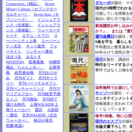
ダカーポ
出版社：マ
Connection（雑誌）
、
Seven
現代が3時間でわか
Money Culture（セブンマネー
氾濫している情報を
カルチャー）
、
Seven Seas（セ
面白い切り方で提示
ブンシーズ）
、
インシュアラ
ンス（生保版）
、
インシュアラ
新規購読お申し込み
ンス（損保版）
、
ウォーカーチ
か？』、 または『
ャイナ
、
エデュ・ケア21
、
ス
週刊金曜日
出版社：
ーパーシティ上海
、
スーパーシ
9条を守る 暮らし
ティ北京
、
ネット販売
、
フォ
平和憲法と教育基本
ーサイト
、
ベンチャー通信
、
60年かけて庶民が営
ほほづゑ
、
みるとす
現代
出版社：講談社
(MYRTOS)
、
医事業務
、
沖縄情
時代をリードするジ
報誌「ちゃんぷる～」
、
企業実
事件ではなく人物を
務
、
経営者会報
、
月刊おりが
み
、
月刊ギフト
、
月刊ギャラ
リー
、
月刊パーソナルギフト
、
送料無料でお届けし
月刊ベンチャーリンク
、
月刊マ
サイゾー
出版社：イ
テリアルフロー
、
月刊経営予測
エンタテインメント
エイジ
、
月刊致知
、
月刊頭で
情報過多と言われて
儲ける時代
、
上海WALKER(上
くくなっています。
海ウォーカー)
、
選択
、
大前研
一通信
、
北京WALKER（北京
毎号1特集。特に心
ウォーカー）
、
毎日が発見
、
現代のエスプリ
出版
和樂(和楽)
全論文書下ろしで、
社会の急激な進展に