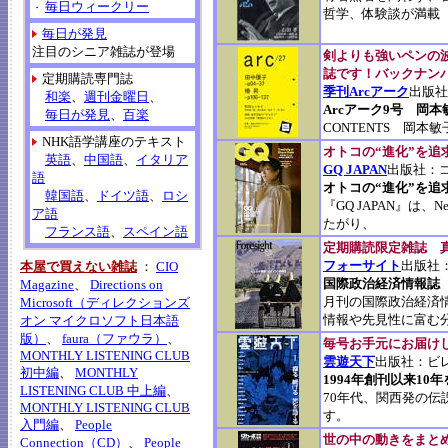
毎日ウィークリー
・
哲学、体験談が満載
毎日が発見
注目のシニア雑誌が登場
剣よりも強いペンの
誌です！バックナン
定期購読専門誌
季刊Arcアーク
出版社
和楽
、
週刊金曜日
、
Arcアーク9号 岡
毎日が発見
、
百楽
CONTENTS 岡本
NHK語学講座のテキスト
オトコの“進化”を追
英語
、
中国語
、
イタリア
GQ JAPAN
出版社：
語
オトコの“進化”を追
韓国語
、
ドイツ語
、
ロシ
『GQ JAPAN』は、New
ア語
たがり、
フランス語
、
スペイン語
定期購読限定雑誌 
フォーサイト
出版社
本屋で買えない雑誌
：
CIO
国際政治経済情報誌
Magazine
、
Directions on
月刊の国際政治経済
Microsoft（ディレクションズ
情報や先見性に富む
オン マイクロソフト日本語
版）
、
faura（ファウラ）
、
毎号お手元にお届け
MONTHLY LISTENING CLUB
雲遊天下
出版社：ビ
初中編
、
MONTHLY
1994年創刊以来1
LISTENING CLUB 中上編
、
70年代、関西発の
MONTHLY LISTENING CLUB
す。
入門編
、
People
世の中の動きをまと
Connection（CD）
、
People