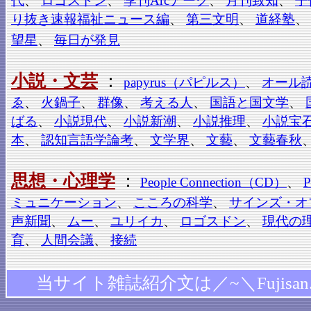
代
、
ロゴスドン
、
季刊Arcアーク
、
月刊致知
、
子
り抜き速報福祉ニュース編
、
第三文明
、
道経塾
望星
、
毎日が発見
小説・文芸
：
papyrus（パピルス）
、
オール
ゑ
、
火鍋子
、
群像
、
考える人
、
国語と国文学
、
ばる
、
小説現代
、
小説新潮
、
小説推理
、
小説宝
本
、
認知言語学論考
、
文学界
、
文藝
、
文藝春秋
思想・心理学
：
People Connection（CD）
、
P
ミュニケーション
、
こころの科学
、
サインズ・オ
声新聞
、
ムー
、
ユリイカ
、
ロゴスドン
、
現代の
育
、
人間会議
、
接続
当サイト雑誌紹介文は／~＼Fujisan